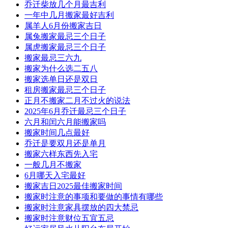
乔迁柴放几个月最吉利
一年中几月搬家最好吉利
属羊人6月份搬家吉日
属兔搬家最忌三个日子
属虎搬家最忌三个日子
搬家最忌三六九
搬家为什么选二五八
搬家选单日还是双日
租房搬家最忌三个日子
正月不搬家二月不过火的说法
2025年6月乔迁最忌三个日子
六月和闰六月能搬家吗
搬家时间几点最好
乔迁是要双月还是单月
搬家六样东西先入宅
一般几月不搬家
6月哪天入宅最好
搬家吉日2025最佳搬家时间
搬家时注意的事项和要做的事情有哪些
搬家时注意家具摆放的四大禁忌
搬家时注意财位五宜五忌