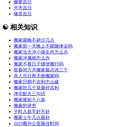
嫁娶吉日
开市吉日
修造吉日
☯
相关知识
搬家最晚不超过几点
搬家前一天晚上不能随便去吗
搬家当天冲小孩生肖怎么办
搬家冲属相怎么办
搬家不看日子随便搬行吗
双春闰六月搬家最忌讳三个
亲人忌日那天能搬家吗
搬家日期不吉利怎么破
搬家吃几个菜最好吉利
净宅默念三句话
搬家规矩十八条
搬家的讲究
子时入新宅好不好
搬家上午几点最好
2025搬办公室最佳时间