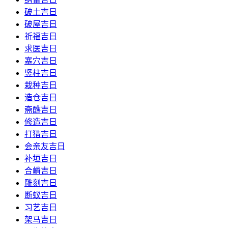
破土吉日
破屋吉日
祈福吉日
求医吉日
塞穴吉日
竖柱吉日
栽种吉日
造仓吉日
斋醮吉日
修造吉日
打猎吉日
会亲友吉日
补垣吉日
合嵴吉日
雕刻吉日
断蚁吉日
习艺吉日
架马吉日