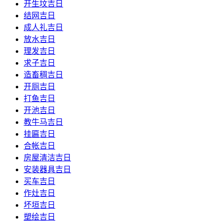
开生坟吉日
结网吉日
成人礼吉日
放水吉日
理发吉日
求子吉日
造畜稠吉日
开厕吉日
打鱼吉日
开池吉日
教牛马吉日
挂匾吉日
合帐吉日
房屋清洁吉日
安装器具吉日
买车吉日
作灶吉日
坏垣吉日
塑绘吉日