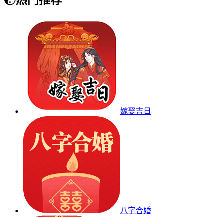
嫁娶吉日
八字合婚