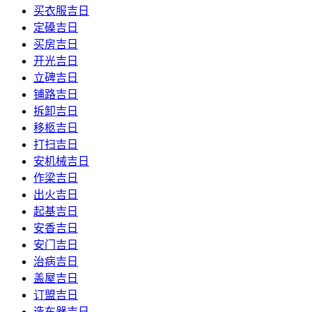
买衣服吉日
定磉吉日
买房吉日
开光吉日
立碑吉日
铺路吉日
拆卸吉日
移柩吉日
打扫吉日
安机械吉日
作梁吉日
出火吉日
起基吉日
安香吉日
安门吉日
治病吉日
盖屋吉日
订盟吉日
造车器吉日