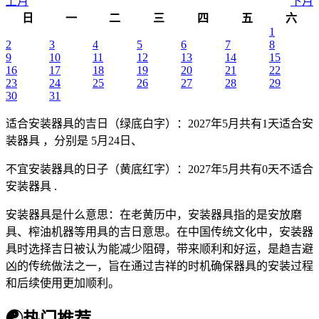
上月
下月
日
一
二
三
四
五
六
1
2
3
4
5
6
7
8
9
10
11
12
13
14
15
16
17
18
19
20
21
22
23
24
25
26
27
28
29
30
31
适合安装器具的吉日（绿底白字）
：2027年5月共有1天适合安
装器具 ，分别是 5月24日、
不宜安装器具的日子（黄底红字）
：2027年5月共有0天不适合
安装器具 .
安装器具是什么意思：在老黄历中，安装器具指的是安放磨
具、榨油机器等用具的吉日意思。在中国传统文化中，安装器
具时选择吉日被认为能减少阻碍，带来顺利和好运，是趋吉避
凶的传统做法之一，旨在通过吉祥的时机确保器具的安装过程
和后续使用更加顺利。
☯
热门推荐