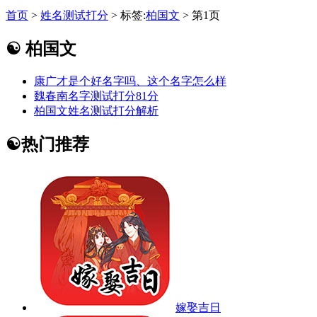
首页
>
姓名测试打分
> 标签:
柏国文
> 第1页
☯
柏国文
康广才是个好名字吗、这个名字怎么样
魏春南名字测试打分81分
柏国文姓名测试打分解析
☯
热门推荐
嫁娶吉日