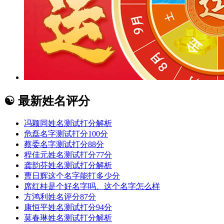
☯
最新姓名评分
冯颖同姓名测试打分解析
危磊名字测试打分100分
蔡委名字测试打分88分
程佳元姓名测试打分77分
龚韵芬姓名测试打分解析
曹日辉这个名字能打多少分
席红桂是个好名字吗、这个名字怎么样
方鸿利姓名评分87分
康恒平姓名测试打分94分
莫春琳姓名测试打分解析