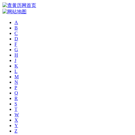
A
B
C
D
F
G
H
J
K
L
M
N
P
Q
R
S
T
W
X
Y
Z