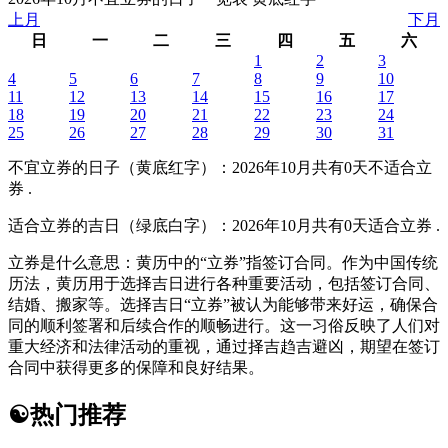
上月
下月
日
一
二
三
四
五
六
1
2
3
4
5
6
7
8
9
10
11
12
13
14
15
16
17
18
19
20
21
22
23
24
25
26
27
28
29
30
31
不宜立券的日子（黄底红字）
：2026年10月共有0天不适合立
券 .
适合立券的吉日（绿底白字）
：2026年10月共有0天适合立券 .
立券是什么意思：黄历中的“立券”指签订合同。作为中国传统
历法，黄历用于选择吉日进行各种重要活动，包括签订合同、
结婚、搬家等。选择吉日“立券”被认为能够带来好运，确保合
同的顺利签署和后续合作的顺畅进行。这一习俗反映了人们对
重大经济和法律活动的重视，通过择吉趋吉避凶，期望在签订
合同中获得更多的保障和良好结果。
☯
热门推荐