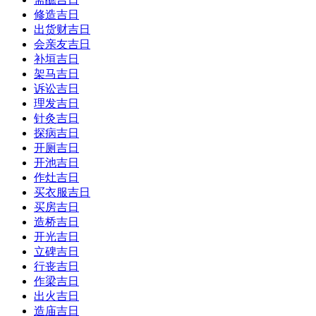
修造吉日
出货财吉日
会亲友吉日
补垣吉日
架马吉日
诉讼吉日
理发吉日
针灸吉日
探病吉日
开厕吉日
开池吉日
作灶吉日
买衣服吉日
买房吉日
造桥吉日
开光吉日
立碑吉日
行丧吉日
作梁吉日
出火吉日
造庙吉日