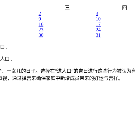
二
三
四
2
3
9
10
16
17
23
24
30
31
 .
人口 .
子、干女儿的日子。选择在“进人口”的吉日进行这些行为被认为
重视，通过择吉来确保家庭中新增成员带来的好运与吉祥。