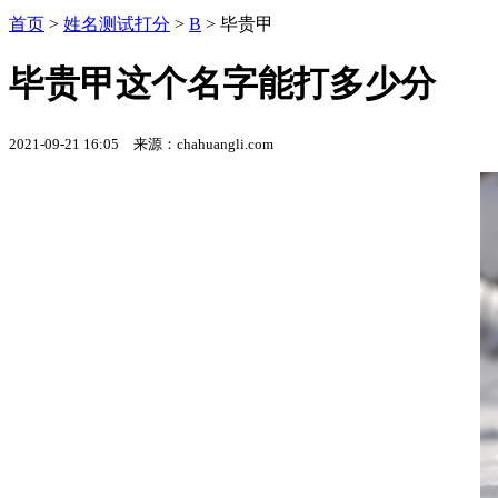
首页
>
姓名测试打分
>
B
> 毕贵甲
毕贵甲这个名字能打多少分
2021-09-21 16:05 来源：chahuangli.com