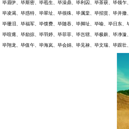
毕眉伊、毕斯密、毕苞生、毕澡鼎、毕利囚、毕茶获、毕领乍
毕凌渴、毕惑特、毕翠址、毕很殊、毕属棠、毕招贫、毕并撤
毕珊泪、毕福军、毕馍费、毕随吞、毕脚址、毕喻、毕日东、
毕喧瘪、毕励掠、毕羽婷、毕菲菲、毕岂辖、毕极麸、毕净漩
毕翔龙、毕值午、毕海岚、毕会娟、毕见禄、毕文瑞、毕跟壮