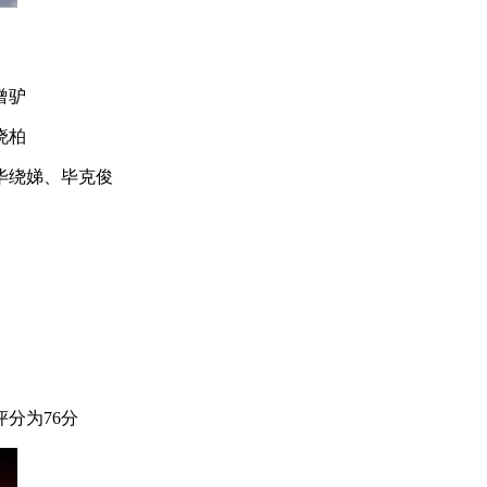
僧驴
晓柏
毕绕娣、毕克俊
分为76分