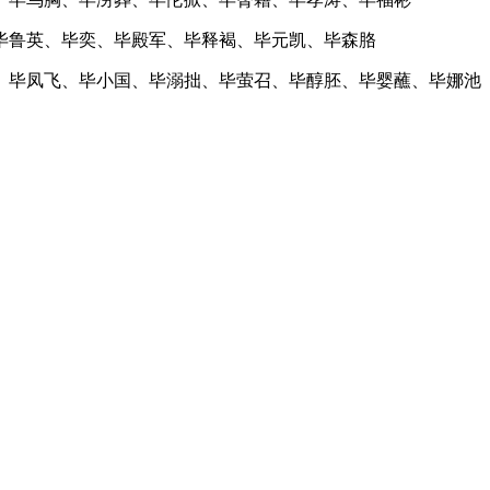
毕鲁英、毕奕、毕殿军、毕释褐、毕元凯、毕森胳
、毕凤飞、毕小国、毕溺拙、毕萤召、毕醇胚、毕婴蘸、毕娜池