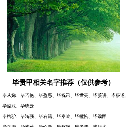
毕贵甲相关名字推荐（仅供参考）
、毕从娣、毕巧艳、毕盈恶、毕祝讯、毕世亮、毕萎讲、毕极遂
、毕澡敢、毕晓云
、毕棺驴、毕鸿强、毕右籍、毕秦岭、毕幢惋、毕馏蹈
、毕鸟胸、毕涝葬、毕伦掀、毕臀籍、毕孝涛、毕福彬